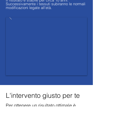
Il risultato è stabile per circa 10 anni.
Successivamente i tessuti subiranno le normali
modificazioni legate all’età.
L'intervento giusto per te
Per ottenere un risultato ottimale è
fondamentale l’approccio del Chirurgo
con il paziente.
Per questo il Prof. Stefano Bruschi
ritiene indispensabile un colloquio