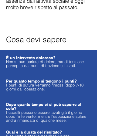
assenza dall’attività sociale è oggi
molto breve rispetto al passato.
Cosa devi sapere
È un intervento doloroso?
Non si può parlare di dolore, ma di tensione
percepita dai punti di trazione utilizzati.
Per quanto tempo si tengono i punti?
I punti di sutura verranno rimossi dopo 7-10
giorni dall’operazione.
Dopo quanto tempo ci si può esporre al
sole?
I capelli possono essere lavati già il giorno
dopo l’intervento, mentre l’esposizione solare
andrà rimandata di qualche mese.
Qual è la durata del risultato?