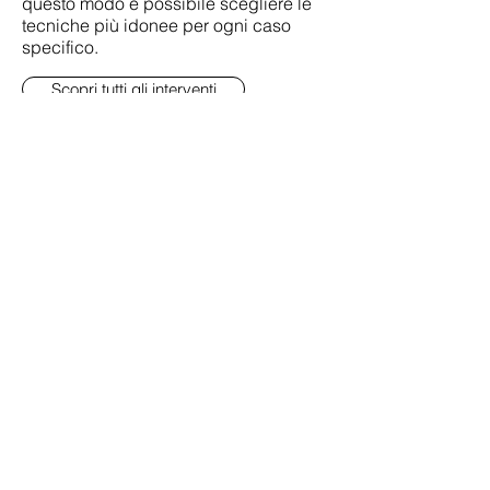
questo modo è possibile scegliere le
tecniche più idonee per ogni caso
specifico.
Scopri tutti gli interventi
Il Prof. Bruschi e il suo staff ricevono su
appuntamento
a Torino nella Clinica Santa Caterina
da Siena.
Prenota un appuntamento