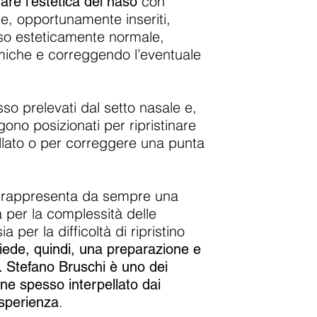
con
nare l’estetica del naso
 che, opportunamente inseriti,
naso esteticamente normale,
omiche e correggendo l’eventuale
sso prelevati dal setto nasale e,
no posizionati per ripristinare
ellato o per correggere una punta
ca rappresenta da sempre una
ia per la complessità delle
 per la difficoltà di ripristino
iede, quindi, una preparazione e
. Stefano Bruschi è uno dei
ne spesso interpellato dai
.
esperienza