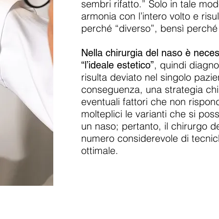
sembri rifatto.” Solo in tale mod
armonia con l’intero volto e risu
perché “diverso”, bensì perché c
Nella chirurgia del naso è neces
, quindi diagn
“l’ideale estetico”
risulta deviato nel singolo paz
conseguenza, una strategia chir
eventuali fattori che non rispond
molteplici le varianti che si pos
un naso; pertanto, il chirurgo 
numero considerevole di tecnich
ottimale.