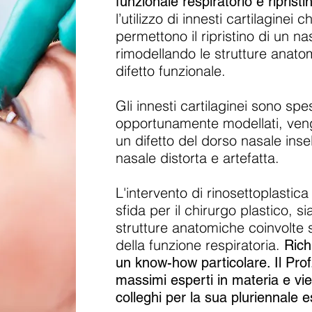
funzionale respiratorio e ripristi
l’utilizzo di innesti cartilaginei
permettono il ripristino di un 
rimodellando le strutture anat
difetto funzionale.
Gli innesti cartilaginei sono spe
opportunamente modellati, vengo
un difetto del dorso nasale ins
nasale distorta e artefatta.
L'intervento di rinosettoplasti
sfida per il chirurgo plastico, s
strutture anatomiche coinvolte sia
della funzione respiratoria.
Rich
un know-how particolare. Il Prof
massimi esperti in materia e vie
colleghi per la sua pluriennale 